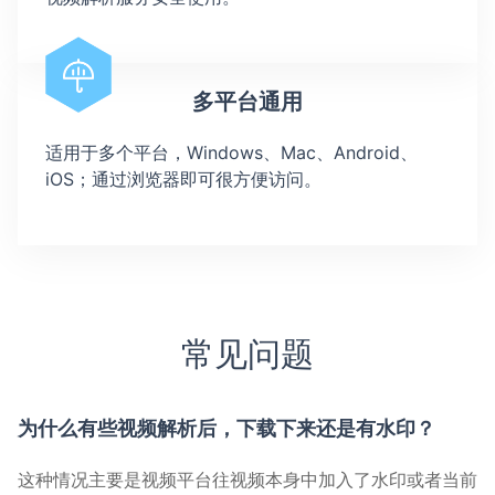
多平台通用
适用于多个平台，Windows、Mac、Android、
iOS；通过浏览器即可很方便访问。
常见问题
为什么有些视频解析后，下载下来还是有水印？
这种情况主要是视频平台往视频本身中加入了水印或者当前