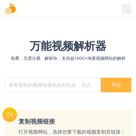
万能视频解析器
免费、无需注册、解析快，支持超1000+海量视频网站的解析
请将复制的视频链接粘贴到此处，并点击开始按钮
开始
01
复制视频链接
打开视频网站，选择您要下载的视频复制其链接；