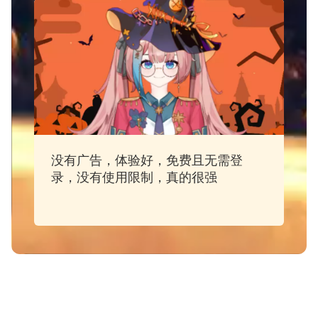
没有广告，体验好，免费且无需登
录，没有使用限制，真的很强