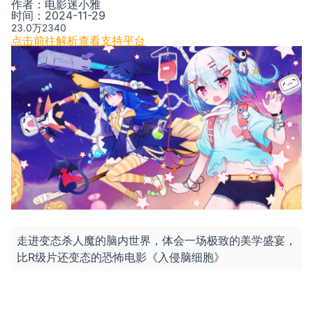
作者：
电影迷小雅
时间：
2024-11-29
23.0万
2340
点击前往解析
查看支持平台
走进变态杀人魔的脑内世界，体会一场极致的美学盛宴，
比R级片还变态的恐怖电影《入侵脑细胞》