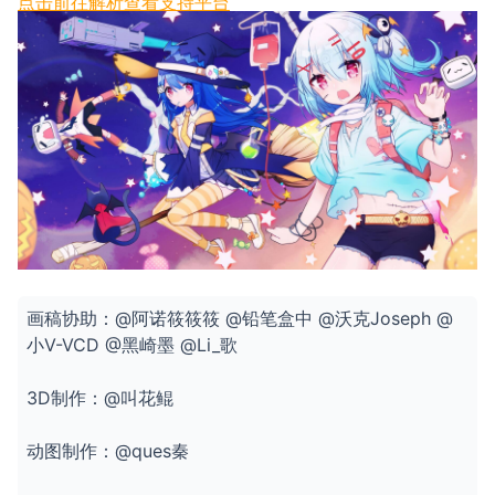
点击前往解析
查看支持平台
画稿协助：@阿诺筱筱筱 @铅笔盒中 @沃克Joseph @
小V-VCD @黑崎墨 @Li_歌 

3D制作：@叫花鲲 

动图制作：@ques秦 
